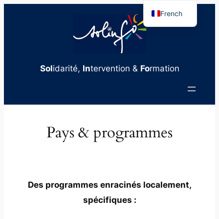
Aller
French
au
English
contenu
Sol
idarité,
In
tervention &
Fo
rmation
Pays & programmes
Des programmes enracinés localement,
spécifiques :