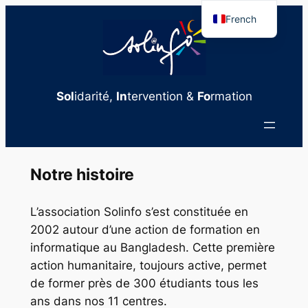
Aller
French
au
English
contenu
Sol
idarité,
In
tervention &
Fo
rmation
Notre histoire
L’association Solinfo s’est constituée en
2002 autour d’une action de formation en
informatique au Bangladesh. Cette première
action humanitaire, toujours active, permet
de former près de 300 étudiants tous les
ans dans nos 11 centres.